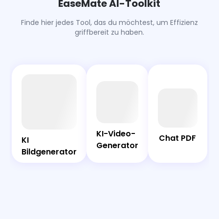
EaseMate AI-Toolkit
und gleichen Winkeln wählen.
Finde hier jedes Tool, das du möchtest, um Effizienz
griffbereit zu haben.
AI
Chat
Bot
PDF
KI-Video-
KI-Video-
Chat PDF
Generator
KI
KI
Generator
Bildgenerator
Bildgenerator