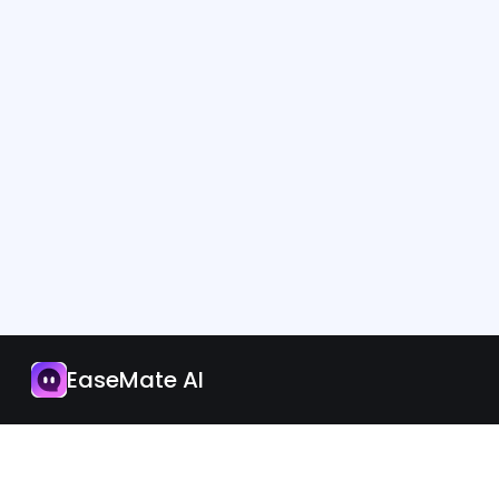
App
Jetzt upgraden
EaseMate AI