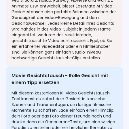
Veo 3, Sora 2, Hailuo, Runway, Pixverse und Wan 2.2
Animate usw. entwickelt, bietet EaseMate AI Video
Gesichtstausch eine perfekte Balance zwischen der
Genauigkeit der Video-Bewegung und dem
Gesichtswechsel. Jedes kleine Detail Ihres Gesichts
wird nahtlos in das Video-Subjekt in jedem Frame
eingebettet, wodurch das resultierende,
gesichtstauschte Video echt aussieht. Egal, ob Sie
ein erfahrener Videoeditor oder ein Filmliebhaber
sind, Sie können ganz einfach Studio-niveau,
hochwertige Gesichtstausch-Clips erstellen.
Movie Gesichtstausch - Rolle Gesicht mit
einem Tipp ersetzen
Mit diesem kostenlosen KI-Video Gesichtstausch-
Tool kannst du sofort dein Gesicht in ikonische
Szenen und Trailer einfügen, um lustige filmische
Momente zu schaffen. Lade einfach einen Filmclip,
dein Foto oder das Foto deiner Freunde hoch und
drücke dann die Generieren-Taste, um eine witzige
Parodie zu erstellen oder ein herzlicher Remake zu