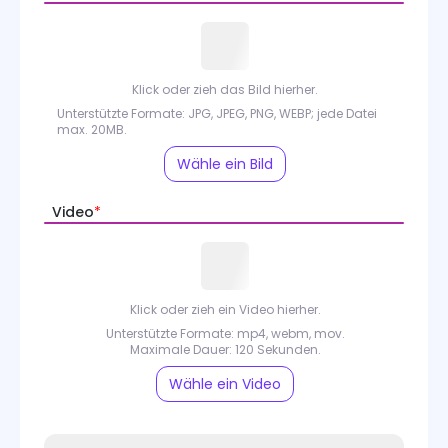
Labubu KI-Video-Generator
Weihnachtsvideo-Maker
Klick oder zieh das Bild hierher.
KI-Privat-Hubschrauber-Generator
Unterstützte Formate: JPG, JPEG, PNG, WEBP; jede Datei
max. 20MB.
Video-Tools
Wähle ein Bild
Video-Modelle
Video
*
Klick oder zieh ein Video hierher.
Unterstützte Formate: mp4, webm, mov.
Maximale Dauer: 120 Sekunden.
Wähle ein Video