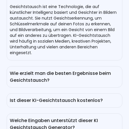
Gesichtstausch ist eine Technologie, die auf
künstlicher Intelligenz basiert und Gesichter in Bildern
austauscht. Sie nutzt Gesichtserkennung, um
Schlüsselmerkmale auf deinen Fotos zu erkennen,
und Bildverarbeitung, um ein Gesicht von einem Bild
auf ein anderes zu übertragen. KI-Gesichtstausch
wird häufig in sozialen Medien, kreativen Projekten,
Unterhaltung und vielen anderen Bereichen
eingesetzt.
Wie erzielt man die besten Ergebnisse beim
Gesichtstausch?
Für die besten Ergebnisse beim Gesichtstausch
solltest du klare, hochwertige Bilder verwenden, auf
Ist dieser KI-Gesichtstausch kostenlos?
denen alle Gesichtszüge gut zu erkennen sind. Achte
auch darauf, dass nichts die Gesichter verdeckt, wie
Ja, es ist kostenlos. Nachdem du dich einloggst,
Haare, Hände oder Schatten.
erhältst du 30 Credits gratis.
Welche Eingaben unterstützt dieser KI
Gesichtstausch Generator?