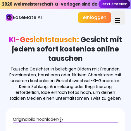
2026 Weltmeisterschaft KI-Vorlagen sind da
2026 Weltmeisterschaft KI-Vorlagen sind da
Jetzt erstellen
Jetzt erstellen
KI-Bild
EaseMate AI
einloggen
Bildgenerator
Bild Effekte
KI-Gesichtstausch:
Gesicht mit
KI Gesichtstausch
jedem sofort kostenlos online
tauschen
AI Paarfoto Maker
Tausche Gesichter in beliebigen Bildern mit Freunden,
Alter Filter
Prominenten, Haustieren oder fiktiven Charakteren mit
unserem kostenlosen Gesichtswechsel-KI-Generator.
KI-Kleiderwechsler
Keine Zahlung, Anmeldung oder Registrierung
erforderlich, lade einfach Fotos hoch, um deinen
Celebrity Look Alike Finder
sozialen Medien einen unterhaltsamen Twist zu geben.
Virtuelle Anprobe von Brillen
Originalbild hochladen
Mehr Effekte