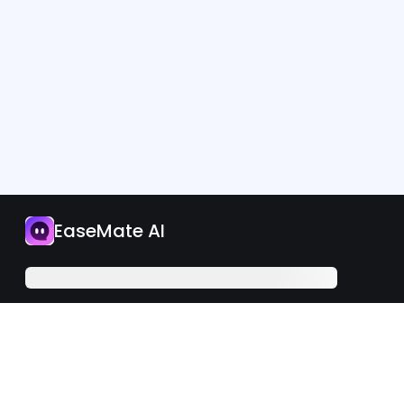
App
EaseMate AI
Jetzt upgraden
Deutsch