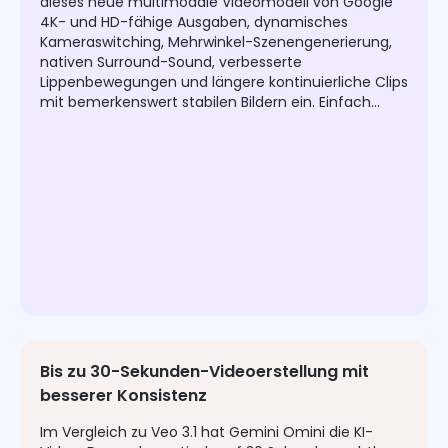
dieses neue multimodale Videomodell von Google
4K- und HD-fähige Ausgaben, dynamisches
Kameraswitching, Mehrwinkel-Szenengenerierung,
nativen Surround-Sound, verbesserte
Lippenbewegungen und längere kontinuierliche Clips
mit bemerkenswert stabilen Bildern ein. Einfach
durch tägliche Check-ins und Freundempfehlungen
kannst du Credits für die Videoproduktion
freischalten.
Bis zu 30-Sekunden-Videoerstellung mit
besserer Konsistenz
Im Vergleich zu Veo 3.1 hat Gemini Omini die KI-