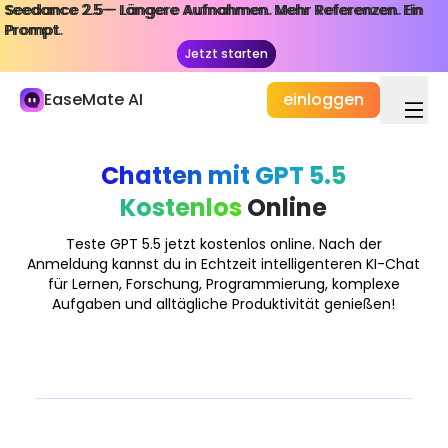
Seedance 2.5— Längere Aufnahmen. Mehr Referenzen. Ein
Seedance 2.5— Längere Aufnahmen. Mehr Referenzen. Ein
Meine Bibliothek
Prompt.
Prompt.
Jetzt starten
Jetzt starten
Studium und Arbeit
EaseMate AI
einloggen
KI-Chat
ChatPDF
Chatten mit GPT 5.5
KI-Studie & Forschung
Kostenlos
Online
KI-Autor
Teste GPT 5.5 jetzt kostenlos online. Nach der
KI-Dukument
Anmeldung kannst du in Echtzeit intelligenteren KI-Chat
für Lernen, Forschung, Programmierung, komplexe
KI-Agent
Aufgaben und alltägliche Produktivität genießen!
Neu
Erstellung
Erforschen
KI-Video