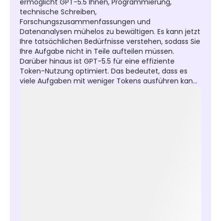
ermöglicht GPT-5.5 Ihnen, Programmierung,
technische Schreiben,
Forschungszusammenfassungen und
Datenanalysen mühelos zu bewältigen. Es kann jetzt
Ihre tatsächlichen Bedürfnisse verstehen, sodass Sie
Ihre Aufgabe nicht in Teile aufteilen müssen.
Darüber hinaus ist GPT-5.5 für eine effiziente
Token-Nutzung optimiert. Das bedeutet, dass es
viele Aufgaben mit weniger Tokens ausführen kann.
Geben Sie einfach eine komplexe, unordentliche
oder mehrstufige Aufgabe ein, es kann automatisch
einen Plan formulieren, Werkzeuge nutzen und
Ergebnisse in kürzester Zeit für Sie überprüfen.