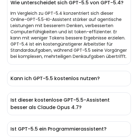
Wie unterscheidet sich GPT-5.5 von GPT-5.4?
Im Vergleich zu GPT-5.4 konzentriert sich dieser
Online-GPT-5.5-KI-Assistent stärker auf agentische
Leistungen mit besserem Denken, verbesserten
Computerfähigkeiten und ist token-effizienter. Er
kann mit weniger Tokens bessere Ergebnisse erzielen.
GPT-5.4 ist ein kostengünstigerer Arbeitstier für
Standardaufgaben, während GPT-5.5 seine Vorgänger
bei komplexen, mehrteiligen Denkaufgaben übertrifft.
Kann ich GPT-5.5 kostenlos nutzen?
Natürlich! Obwohl GPT-5.5 hauptsächlich für zahlende
Abonnenten auf der offiziellen Seite verfügbar ist,
Ist dieser kostenlose GPT-5.5-Assistent
kannst du es mit einer kostenlosen Zuteilung von
besser als Claude Opus 4.7?
200k Tokens auf EaseMate AI anfragen. Nach der
Registrierung oder dem Einloggen kannst du noch
Ja, GPT 5.5 übertrifft Opus 4.7 in vielen Benchmarks.
mehr kostenlose Tokens freischalten.
Es ist überlegen bei autonomen Agenten,
Ist GPT-5.5 ein Programmierassistent?
Webrecherche und Befehlszeilenaufgaben. Was
Claude Opus 4.7 betrifft, so gewinnt es im Denken,