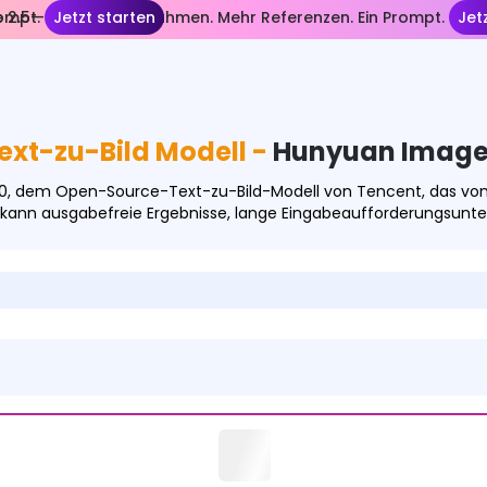
ompt.
 2.5— Längere Aufnahmen. Mehr Referenzen. Ein Prompt.
Jetzt starten
Jet
ext-zu-Bild Modell -
Hunyuan Image 
0, dem Open-Source-Text-zu-Bild-Modell von Tencent, das von 
 kann ausgabefreie Ergebnisse, lange Eingabeaufforderungsunters