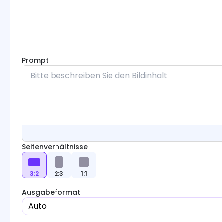
Seedream
Kling O1 Image
Midjourney
Prompt
Flux Kontext
FLUX
Hunyuan Image
Qwen Image
Seitenverhältnisse
Wan 2.7 Image
3:2
2:3
1:1
Ausgabeformat
Auto