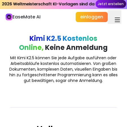
2026 Weltmeisterschaft KI-Vorlagen sind da
2026 Weltmeisterschaft KI-Vorlagen sind da
Jetzt erstellen
Jetzt erstellen
Meine Bibliothek
EaseMate AI
einloggen
Studium und Arbeit
KI-Chat
Kimi K2.5 Kostenlos
ChatPDF
Online,
Keine Anmeldung
KI-Studie & Forschung
Mit Kimi K2.5 können Sie jede Aufgabe ausführen oder
KI-Autor
Arbeitsabläufe kostenlos automatisieren. Von großen
Dokumenten, komplexen Daten, visuellen Eingaben bis
KI-Dukument
hin zu fortgeschrittener Programmierung kann es alles
gut bewältigen, sogar ohne Anmeldung.
KI-Agent
Neu
Erstellung
Erforschen
KI-Video