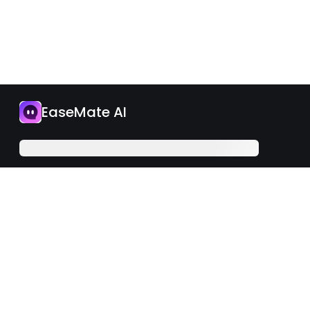
App
EaseMate AI
Jetzt upgraden
Deutsch
iOS
Android