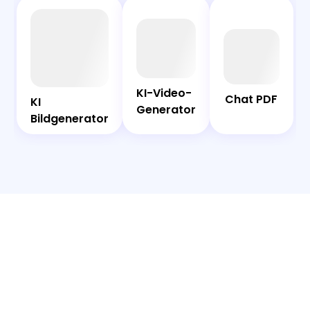
AI
Chat
Bot
PDF
KI-Video-
KI-Video-
Chat PDF
Generator
KI
KI
Generator
Bildgenerator
Bildgenerator