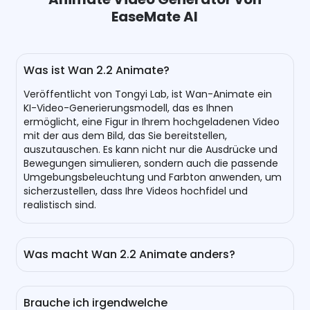
EaseMate AI
Was ist Wan 2.2 Animate?
Veröffentlicht von Tongyi Lab, ist Wan-Animate ein
KI-Video-Generierungsmodell, das es Ihnen
ermöglicht, eine Figur in Ihrem hochgeladenen Video
mit der aus dem Bild, das Sie bereitstellen,
auszutauschen. Es kann nicht nur die Ausdrücke und
Bewegungen simulieren, sondern auch die passende
Umgebungsbeleuchtung und Farbton anwenden, um
sicherzustellen, dass Ihre Videos hochfidel und
realistisch sind.
Was macht Wan 2.2 Animate anders?
Frühere KI-Modellgenerationen hatten normalerweise
separate Modelle für Körperbewegungen und
Brauche ich irgendwelche
Gesichtsausdrücke, während Wan 2.2 die Barriere