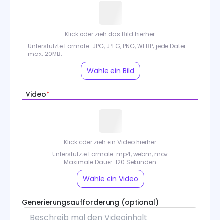
Kling 2.6 Motion Control
Kling 3.0 Motion Control
Klick oder zieh das Bild hierher.
Unterstützte Formate: JPG, JPEG, PNG, WEBP; jede Datei
Sora
max. 20MB.
Wan
Wähle ein Bild
Wan Animate
Video
*
PixVerse
Runway
Klick oder zieh ein Video hierher.
Unterstützte Formate: mp4, webm, mov.
Grok Imagine
Maximale Dauer: 120 Sekunden.
Midjourney
Wähle ein Video
Seedance
Generierungsaufforderung (optional)