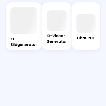
AI
Chat
Bot
PDF
KI-Video-
KI-Video-
Chat PDF
Generator
KI
KI
Generator
Bildgenerator
Bildgenerator