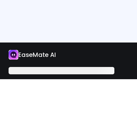
App
EaseMate AI
Jetzt upgraden
Deutsch
iOS
Android