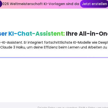
n
2026 Weltmeisterschaft KI-Vorlagen sind da
Jetzt erstellen
Meine Bibliothek
er KI-Chat-Assistent:
Ihre All-in-On
-KI-Assistent. Er integriert fortschrittlichste KI-Modelle wie De
Claude 3 Haiku, um deine Effizienz beim Lernen und Arbeiten zu 
Drücke Enter, um zu senden; Shift + Enter, um ei