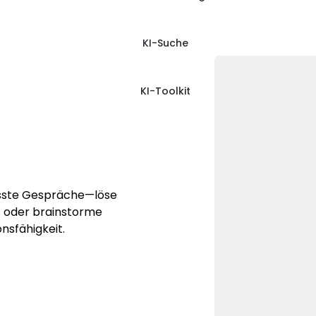
KI-Suche
KI-Toolkit
usste Gespräche—löse
s oder brainstorme
nsfähigkeit.