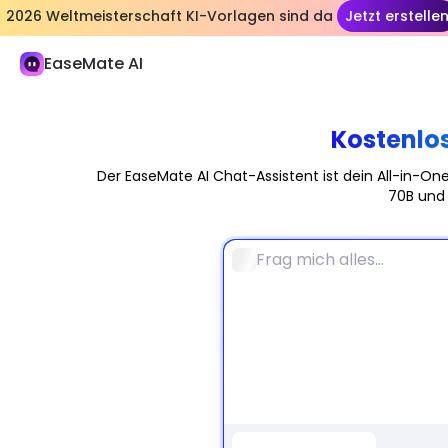
2026 Weltmeisterschaft KI-Vorlagen sind da
Jetzt erstelle
EaseMate AI
Studium und Arbeit
KI-Chat
Kostenlos
ChatPDF
Der EaseMate AI Chat-Assistent ist dein All-in-One
KI-Studie & Forschung
70B und 
KI-Autor
KI-Dukument
KI-Agent
Neu
Erstellung
Erforschen
KI-Video