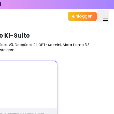
einloggen
e KI-Suite
epSeek V3, DeepSeek R1, GPT-4o mini, Meta Llama 3.3
steigern.
nen Zeilenumbruch einzufügen.