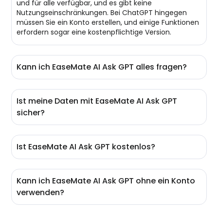
und für alle verfügbar, und es gibt keine
Nutzungseinschränkungen. Bei ChatGPT hingegen
müssen Sie ein Konto erstellen, und einige Funktionen
erfordern sogar eine kostenpflichtige Version.
Kann ich EaseMate AI Ask GPT alles fragen?
Natürlich. EaseMate AI Ask GPT gibt gut formulierte
Antworten auf eine Vielzahl von Fragen zu Schule,
Ist meine Daten mit EaseMate AI Ask GPT
Arbeit, Leben, Unterhaltung usw. In wenigen
sicher?
Momenten wird es Ihre Anfragen problemlos und
genau bearbeiten.
Ja, Ihre Daten sind zu 100 % sicher mit EaseMate AI Ask
GPT. Unterstützt von den fortschrittlichsten KI-
Ist EaseMate AI Ask GPT kostenlos?
Modellen, einschließlich GPT-4o mini und GPT-4.1
mini, sichert dieses Tool Ihre Privatheitsinformationen,
Ja, EaseMate AI Ask GPT ist kostenlos zu nutzen.
indem es unbefugten Zugriff blockiert.
Nachdem Sie die Frage im Chatfeld eingegeben und
Kann ich EaseMate AI Ask GPT ohne ein Konto
die Eingabetaste gedrückt haben, erhalten Sie
verwenden?
sofortige und aufschlussreiche Antworten ohne einen
Cent.
Absolut! Ähnlich wie unsere anderen EaseMate AI-