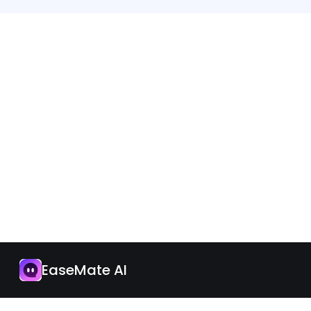
App
Jetzt upgraden
EaseMate AI