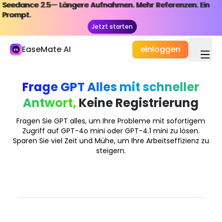
Seedance 2.5— Längere Aufnahmen. Mehr Referenzen. Ein
Seedance 2.5— Längere Aufnahmen. Mehr Referenzen. Ein
Meine Bibliothek
Prompt.
Prompt.
Jetzt starten
Jetzt starten
Studium und Arbeit
EaseMate AI
einloggen
KI-Chat
ChatPDF
Frage GPT Alles mit schneller
KI-Studie & Forschung
Antwort,
Keine Registrierung
KI-Autor
Fragen Sie GPT alles, um Ihre Probleme mit sofortigem
KI-Dukument
Zugriff auf GPT-4o mini oder GPT-4.1 mini zu lösen.
Sparen Sie viel Zeit und Mühe, um Ihre Arbeitseffizienz zu
KI-Agent
steigern.
Neu
Erstellung
Erforschen
KI-Video