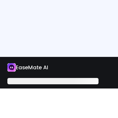
App
EaseMate AI
Jetzt upgraden
Deutsch