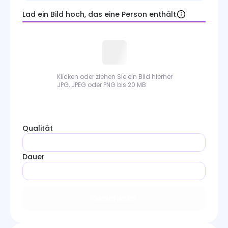
Labubu KI-Video-Generator
Lad ein Bild hoch, das eine Person enthält
Weihnachtsvideo-Maker
KI-Privat-Hubschrauber-Generator
Video-Tools
Klicken oder ziehen Sie ein Bild hierher
JPG, JPEG oder PNG bis 20 MB
Video-Modelle
Qualität
Dauer
Generieren