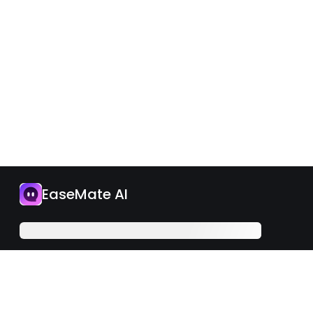
App
EaseMate AI
Jetzt upgraden
Deutsch