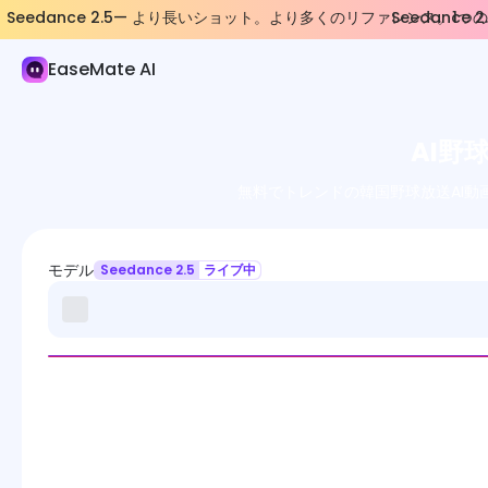
Seedance 2.5— より長いショット。より多くのリファレンス。1
Seedanc
AI ビデオ
EaseMate AI
AI ビデオジェネレーター
ビデオエフェクト
AI野
ビデオツール
無料でトレンドの韓国野球放送AI
ビデオモデル
モデル
Seedance 2.5
ライブ中