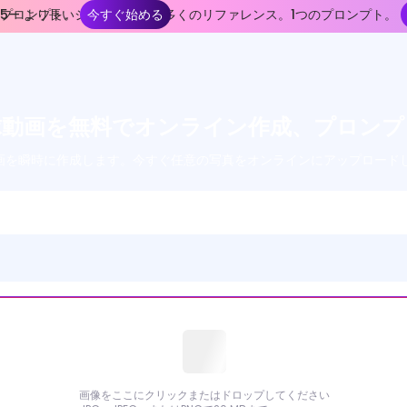
つのプロンプト。
e 2.5— より長いショット。より多くのリファレンス。1つのプロンプト。
今すぐ始める
球動画を無料でオンライン作成、プロン
動画を瞬時に作成します。今すぐ任意の写真をオンラインにアップロード
画像をここにクリックまたはドロップしてください