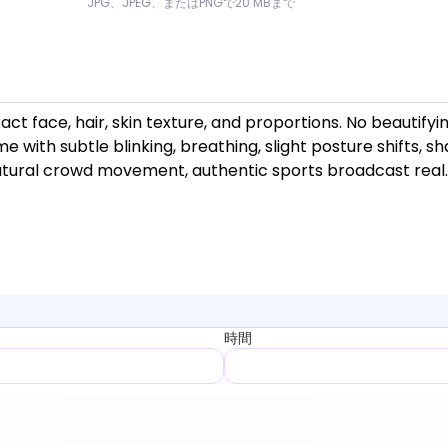
JPG、JPEG、またはPNGで20 MBまで
時間
生成する