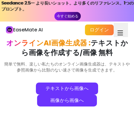
Seedance 2.5— より長いショット。より多くのリファレンス。1つの
Seedance 2.5— より長いショット。より多くのリファレンス。1つの
私のライブラリ
プロンプト。
プロンプト。
今すぐ始める
今すぐ始める
数学問題を解く
EaseMate AI
ログイン
AIチャット
オンラインAI画像生成器 :
テキストか
ChatPDF
ら画像を作成する
画像 無料
/
AI 研究 & 調査
簡単で無料、楽しい私たちのオンライン画像生成器は、テキストや
AIライター
参照画像から比類のない速さで画像を生成できます。
AIドキュメント
テキストから画像へ
AIエージェント
新しい
画像から画像へ
作成
探検する
AI ビデオ