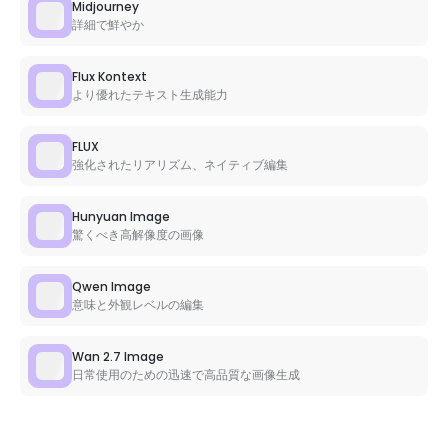
Midjourney
詳細で鮮やか
Flux Kontext
より優れたテキスト生成能力
FLUX
強化されたリアリズム、ネイティブ編集
Hunyuan Image
驚くべき高解像度の画像
Qwen Image
意味と外観レベルの編集
Wan 2.7 Image
日常使用のための迅速で高品質な画像生成