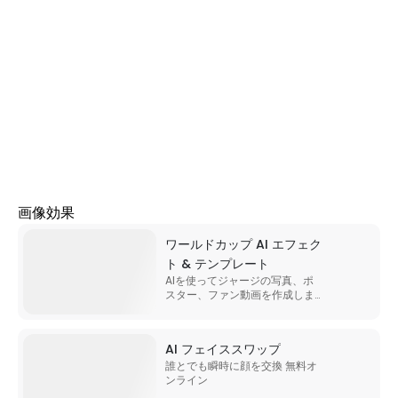
AI画像
すべてのツール
ノートブック
画像効果
ワールドカップ AI エフェク
ト & テンプレート
AIを使ってジャージの写真、ポ
スター、ファン動画を作成しま
す。
AI フェイススワップ
誰とでも瞬時に顔を交換 無料オ
ンライン