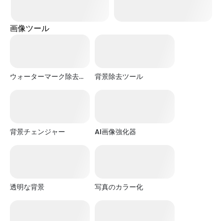
画像ツール
X チビプロフィール
Facebook チビプロフィール
ウォーターマーク除去ツ
背景除去ツール
ール
背景チェンジャー
AI画像強化器
透明な背景
写真のカラー化