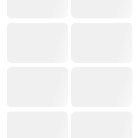
ペットから人間へ
アクションフィギュアジェネレーター
写真から粘土へ
サイバーパンクへの写真
写真からピクセル
Instagram チビプロフィール