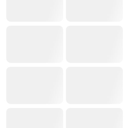
写真のディズニー風変換
写真からシンプソンズ
写真からピクサー
油絵への写真
写真からイラストへ
水彩画への写真