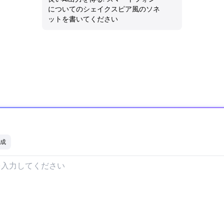
についてのシェイクスピア風のソネ
ットを書いてください
成