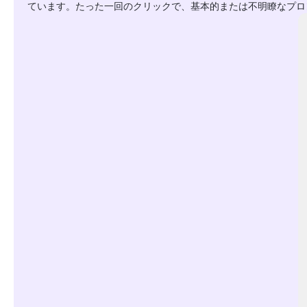
ています。たった一回のクリックで、基本的または不明瞭なプロ