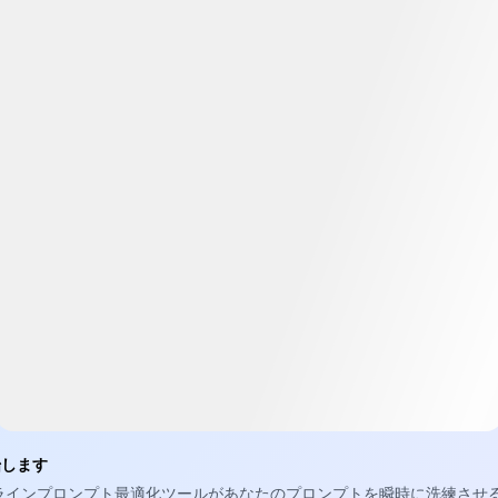
始します
ンラインプロンプト最適化ツールがあなたのプロンプトを瞬時に洗練させ