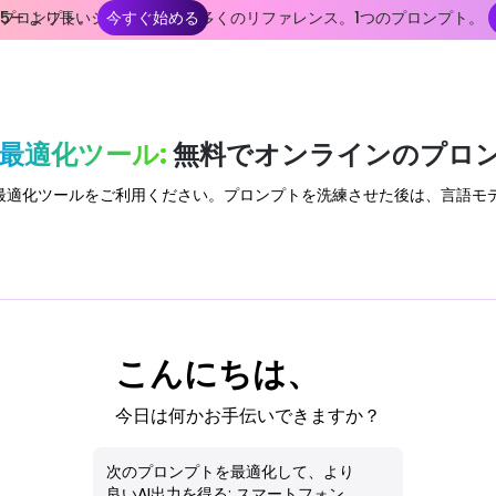
つのプロンプト。
e 2.5— より長いショット。より多くのリファレンス。1つのプロンプト。
今すぐ始める
私のライブラリ
最適化ツール:
無料でオンラインのプロ
ト最適化ツールをご利用ください。プロンプトを洗練させた後は、言語モ
こんにちは、
今日は何かお手伝いできますか？
次のプロンプトを最適化して、より
良いAI出力を得る: スマートフォン