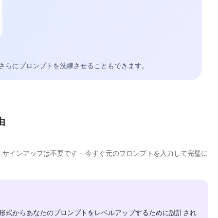
さらにプロンプトを洗練させることもできます。
由
サインアップは不要です - 今すぐ元のプロンプトを入力して完璧に
形式からあなたのプロンプトをレベルアップするために設計され