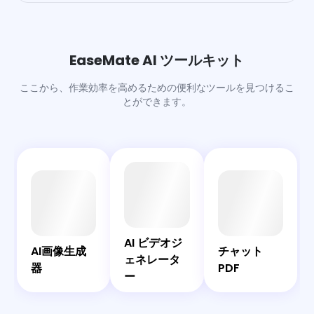
変更したり、衣装の色を変えたりするために、いくつかの簡
Wan 2.7の強力な機能で、3x3の画像グリッドを1つの連続し
単な言葉を入力するだけで、動画の他の要素に触れることな
た動画に変換できます。いくつかのストーリーボードショッ
く編集が可能です。この方法により、入力データの複雑さと
トをアップロードし、3x3のグリッドに配置し、簡単な指示
計算負荷が軽減され、より迅速な結果を得ることができま
を入力するだけで、手動編集なしで一貫した動画を得ること
EaseMate AI ツールキット
す。
ができます。
ここから、作業効率を高めるための便利なツールを見つけるこ
とができます。
AI
AI
AI
チ
画
ビ
チ
ャ
像
デ
ャ
ッ
EaseMate
AI ビデオジ
生
オ
ッ
ト
AIアシスタ
AI画像生成
チャット
ェネレータ
成
ジ
ト
PDF
ント
器
PDF
ー
器
ェ
ネ