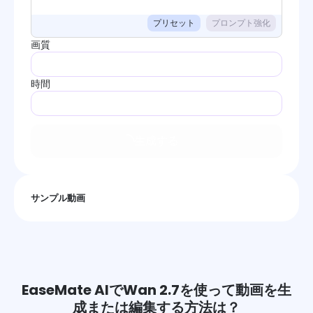
プリセット
プロンプト強化
画質
時間
生成する
サンプル動画
EaseMate AIでWan 2.7を使って動画を生
成または編集する方法は？