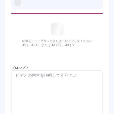
画像をここにクリックまたはドロップしてください
JPG、JPEG、またはPNGで20 MBまで
プロンプト