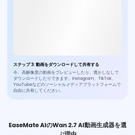
ステップ 3
:
動画をダウンロードして共有する
今、高解像度の動画をプレビューしたり、透かしなしで
ダウンロードしたりできます。Instagram、TikTok、
YouTubeなどのソーシャルメディアプラットフォームで
自由に共有してください。
EaseMate AIのWan 2.7 AI動画生成器を選
ぶ理由