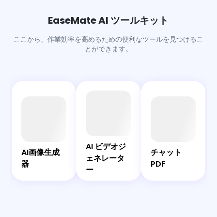
ります。まず、シーン、キャラクターの動作、設定、視聴者
に体験してほしい正確な結果を説明します。その後、リアリ
EaseMate AI ツールキット
ズムとストーリーテリングを向上させるために、カメラの動
き、照明、トランジション、音楽スタイル、テキストアニメ
ここから、作業効率を高めるための便利なツールを見つけるこ
ーションの指示を追加します。生成された動画をプレビュー
とができます。
した後、自然な会話を通じて動画を編集することもできま
す。
AI
AI
AI
チ
画
ビ
チ
ャ
像
デ
ャ
ッ
EaseMate
AI ビデオジ
生
オ
ッ
ト
AIアシスタ
AI画像生成
チャット
ェネレータ
成
ジ
ト
PDF
ント
器
PDF
ー
器
ェ
ネ
レ
ー