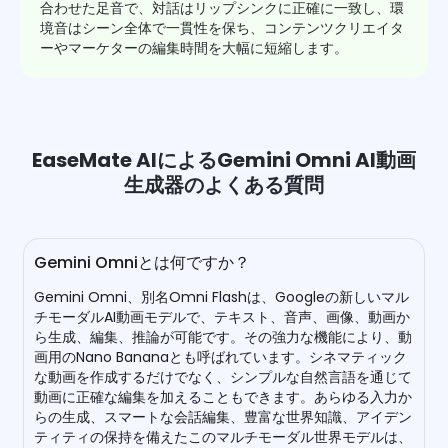
合わせた足音で、対話はリップシンクに正確に一致し、環
境音はシーン全体で一貫性を保ち、コンテンツクリエイタ
ーやマーケターの編集時間を大幅に短縮します。
EaseMate AIによるGemini Omni AI動画
生成器のよくある質問
Gemini Omniとは何ですか？
Gemini Omni、別名Omni Flashは、Googleの新しいマル
チモーダルAI動画モデルで、テキスト、音声、画像、動画か
ら生成、編集、推論が可能です。その強力な機能により、動
画用のNano Bananaとも呼ばれています。シネマティック
な動画を作成するだけでなく、シンプルな自然言語を通じて
動画に正確な編集を加えることもできます。あらゆる入力か
らの生成、スマートな会話編集、豊富な世界知識、アイデン
ティティの保持を備えたこのマルチモーダル世界モデルは、