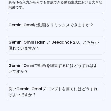
あらゆる入力から何でも作成できる動画生成における大きな
飛躍です。
Gemini Omniは動画をリミックスできますか？
もちろん。動画の生成や編集に加えて、Google Omniを使
って動画をリミックスすることもできます。既存の動画をア
Gemini Omni Flash と Seedance 2.0、どちらが
ップロードし、「顔を入れ替える」「背景を変更する」「ス
優れていますか？
タイルを転送する」などの言葉を入力するだけで、私たちの
Gemini Omni動画生成器が詳細を保持しながら、瞬時に正
はい、このGoogleの世界のAI動画モデルは、動画編集、物
確な編集を行います。
理シミュレーション、マルチモーダル機能において
Gemini Omniで動画を編集するにはどうすればよ
Seedance 2.0を上回ります。しかし、Seedance 2.0は生
いですか？
の映画品質と物理的リアリズムにおいてより良いパフォーマ
ンスを提供できます。
もちろん！Gemini Omni Flashを使えば、自然言語や参照
画像を使ってクリップを編集できます。生成された動画を受
良いGemini Omniプロンプトを書くにはどうすれ
け取ったら、簡単な言葉で変更を入力するか、参照画像をア
ばよいですか？
ップロードしてオブジェクトを挿入したり、希望するスタイ
ルを指定したりできます。数分後には、正確な編集を自動で
高品質なプロンプトを書くためには、シーンを明確に説明
行うことができます。
し、詳細なクリエイティブコントロールを提供する必要があ