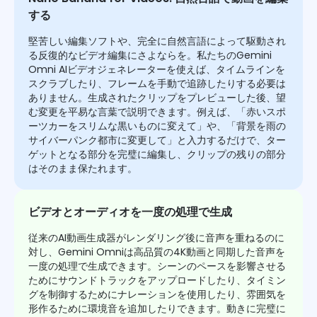
する
堅苦しい編集ソフトや、完全に自然言語によって駆動され
る反復的なビデオ編集にさよならを。私たちのGemini
Omni AIビデオジェネレーターを使えば、タイムラインを
スクラブしたり、フレームを手動で追跡したりする必要は
ありません。生成されたクリップをプレビューした後、望
む変更を平易な言葉で説明できます。例えば、「赤いスポ
ーツカーをスリムな黒いものに変えて」や、「背景を雨の
サイバーパンク都市に変更して」と入力するだけで、ター
ゲットとなる部分を完璧に編集し、クリップの残りの部分
はそのまま保たれます。
ビデオとオーディオを一度の処理で生成
従来のAI動画生成器がレンダリング後に音声を重ねるのに
対し、Gemini Omniは高品質の4K動画と同期した音声を
一度の処理で生成できます。シーンのペースを影響させる
ためにサウンドトラックをアップロードしたり、タイミン
グを制御するためにナレーションを使用したり、雰囲気を
形作るために環境音を追加したりできます。動きに完璧に