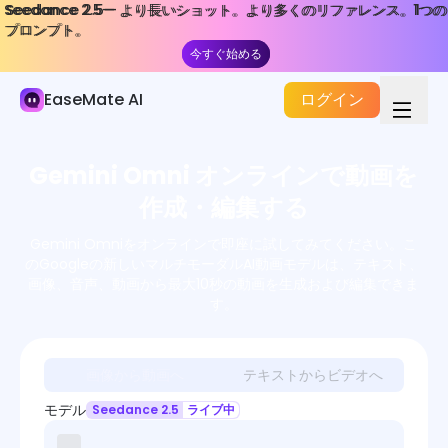
Seedance 2.5— より長いショット。より多くのリファレンス。1つの
Seedance 2.5— より長いショット。より多くのリファレンス。1つの
AI ビデオ
プロンプト。
プロンプト。
今すぐ始める
今すぐ始める
AI ビデオジェネレーター
EaseMate AI
ログイン
ビデオエフェクト
ビデオツール
Gemini Omni オンラインで動画を
ビデオモデル
作成・編集する
Gemini Omniをオンラインで即座に試してみてください。こ
のGoogleの新しいマルチモーダルAI動画モデルは、テキスト、
画像、音声、動画から最大10秒の動画を生成および編集できま
す。
画像から動画へ
テキストからビデオへ
モデル
Seedance 2.5
ライブ中