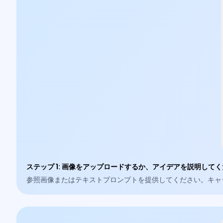
ステップ 1
:
画像をアップロードするか、アイデアを説明してく
参照画像またはテキストプロンプトを提供してください。キャ