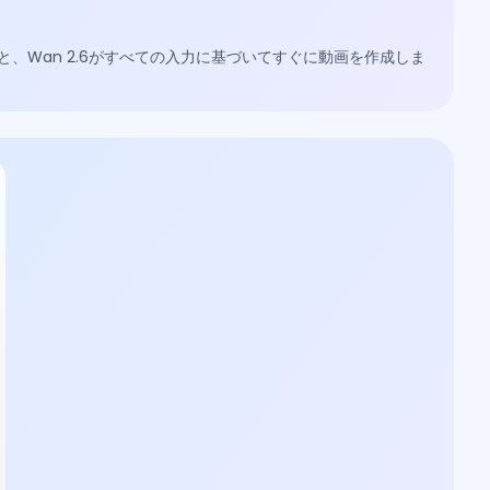
Wan 2.6がすべての入力に基づいてすぐに動画を作成しま