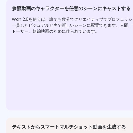
参照動画のキャラクターを任意のシーンにキャストする
Wan 2.6を使えば、誰でも数分でクリエイティブでプロフェッ
一貫したビジュアルと声で新しいシーンに配置できます。人間、ア
ドーサー、短編映画のために作られています。
テキストからスマートマルチショット動画を生成する