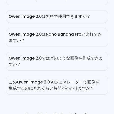
Qwen Image 2.0は無料で使用できますか？
はい、EaseMate AIでサインアップせずにQwen Image
2.0を無料で試すことができます。さらに画像生成や編集を
Qwen Image 2.0はNano Banana Proと比較でき
行うには、ログインするか、友達を紹介してボーナスを獲得
ますか？
してください。
それは、状況によります。コスト、アクセスのしやすさ、使
用制約の観点から、Qwen Image 2はNano Banana Proを
Qwen Image 2.0ではどのような画像を作成できま
上回ります。Qwen Image 2はより手頃で、オープンで、
すか？
さまざまなプロンプトに対して柔軟です。一方、Nano
Banana Proはプレミアムで高コストのツールで、クリエイ
私たちの無料のQwen Image 2.0 AIジェネレーターは、ネ
ティブなプロフェッショナル向けに優れた高忠実度で微妙な
イティブの2K解像度、正確なテキストレンダリング、そし
画像生成を提供します。さらに、Nano Banana Proは需要
このQwen Image 2.0 AIジェネレーターで画像を
て精巧なフォトリアリズムを備えているため、リアルなポー
が高いため、頻繁に利用できなかったり、制限されることが
生成するのにどれくらい時間がかかりますか？
トレート、プロフェッショナルなインフォグラフィック、ス
あります。この場合、Qwen Image 2.0を利用して、無料
ライド、マルチパネル漫画などの作成に最適です。
で迅速かつ制限のない画像生成を行うことができます。
Qwen Image 2.0は、軽量（7B）モデルであるため、以前
のモデルよりもはるかに高速です。通常、画像を生成または
編集するのに数秒しかかかりません。ただし、より複雑なリ
クエストやプロンプトには、もう少し時間がかかる場合があ