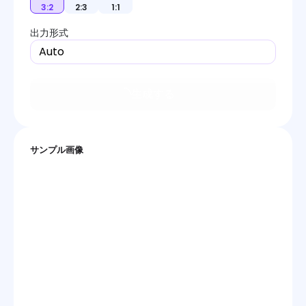
3:2
2:3
1:1
出力形式
Auto
生成する
サンプル画像