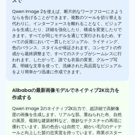
スで
Qwen Image 2を使えば、断片的なワークフローにさよう
ならを告げることができます。複数のツールを切り替える
代わりに、インターフェースを離れることなく、ビジュア
ルを生成したり、詳細を強化したり、構成を変更したりで
きます。すべてが同じモデルを通じて実行されるため、す
べての反復において一貫したビジュアル、ライティング、
色のバランス、スタイルが保証されます。コンセプトの作
成から最終調整まで、すべてのステップがシームレスに行
われます。したがって、誰でも衣装の変更、グループ写
真、明確な文章を使って、洗練された高品質なビジュアル
をより簡単かつ迅速に作成できます。
Alibabaの最新画像モデルでネイティブ2K出力を
作成する
Qwen Image 2のネイティブ2K出力で、超詳細で高解像
度の画像を生成します。リアルな肌、重ねられた布、自然
の風景、複雑な建築材料など、微妙なテクスチャの再現に
優れています。肌の色合いは自然で、細かい毛穴のディテ
ールと向上した髪の忠実度を持っています。商業ポスター