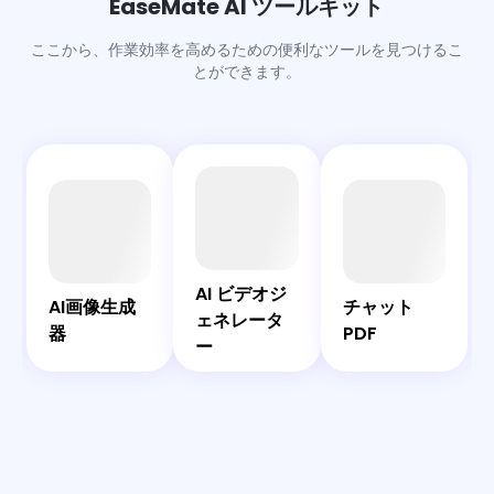
EaseMate AI ツールキット
ります。
ここから、作業効率を高めるための便利なツールを見つけるこ
とができます。
AI
AI
AI
チ
画
ビ
チ
ャ
像
デ
ャ
ッ
EaseMate
AI ビデオジ
生
オ
ッ
ト
AIアシスタ
AI画像生成
チャット
ェネレータ
成
ジ
ト
PDF
ント
器
PDF
ー
器
ェ
ネ
レ
ー
タ
ー