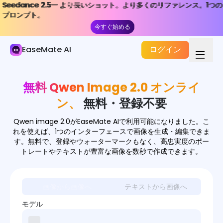
Seedance 2.5— より長いショット。より多くのリファレンス。1つの
Seedance 2.5— より長いショット。より多くのリファレンス。1つの
AI画像
プロンプト。
プロンプト。
今すぐ始める
今すぐ始める
画像生成器
EaseMate AI
ログイン
画像効果
画像変換器
無料 Qwen Image 2.0 オンライ
画像ツール
ン、
無料・登録不要
画像モデル
Qwen image 2.0がEaseMate AIで利用可能になりました。こ
れを使えば、1つのインターフェースで画像を生成・編集できま
す。無料で、登録やウォーターマークもなく、高忠実度のポー
トレートやテキストが豊富な画像を数秒で作成できます。
画像から画像へ
テキストから画像へ
モデル