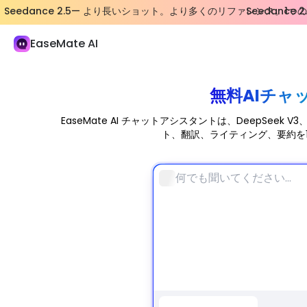
Seedance 2.5— より長いショット。より多くのリファレンス。1
Seedanc
EaseMate AI
数学問題を解く
AIチャット
無料AIチャ
ChatPDF
EaseMate AI チャットアシスタントは、DeepSeek V3、
AI 研究 & 調査
ト、翻訳、ライティング、要約を
AIライター
AIドキュメント
AIエージェント
新しい
作成
探検する
AI ビデオ