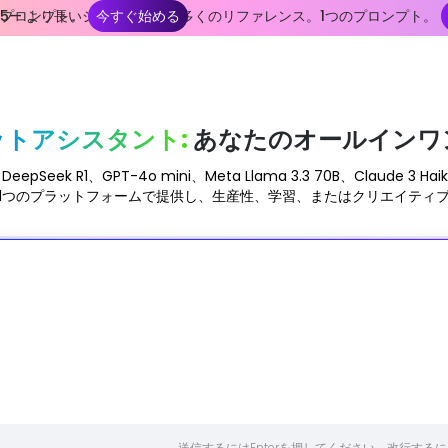
つのプロンプト。
e 2.5— より長いショット。より多くのリファレンス。1つのプロンプト。
今すぐ始める
私のライブラリ
ットアシスタント:
あなたのオールインワ
DeepSeek R1、GPT-4o mini、Meta Llama 3.3 70B、Cl
1つのプラットフォームで提供し、生産性、学習、またはクリエイティ
送信するにはEnterを押してください。改行するにはSh