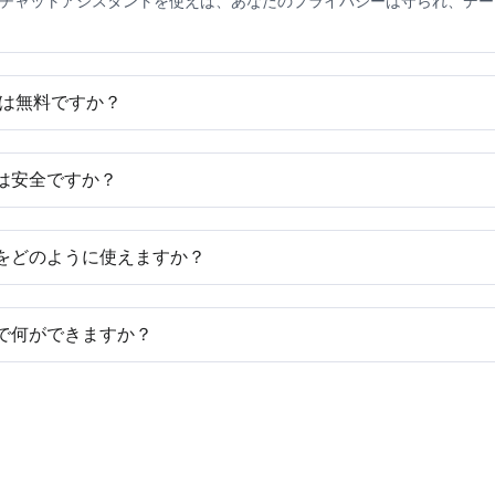
Iチャットアシスタントを使えば、あなたのプライバシーは守られ、デ
ントは無料ですか？
で多用途のAIチャットアシスタントです。これを使えば、スタイルを選んで
速に要約する手助けもしてくれます。同時に、EaseMate AIチャ
トは安全ですか？
。さらに、言語の壁を克服する手助けをし、さまざまな言語で文書を翻
スタントは、100%安全なオンラインチャットアシスタントです。厳格なプ
りすることはありません。あなたの個人情報とチャット内容は、あなた
ントをどのように使えますか？
Iチャットアシスタントのホームページを見つけ、入って、お気に入りのAI
スタントのページを直接ブックマークに保存し、必要な時にブラウザのブッ
ントで何ができますか？
タントのプラグインを直接検索して、ブラウザにインストールし、必要な時
トを使用すれば、全方位的なAIアシスタントを手に入れることができます。
た、仕事の文書を迅速に要約し、高品質なレポートを書く手助けもして
e AIチャットアシスタントは学術報告書や研究要旨を簡単に翻訳し、学