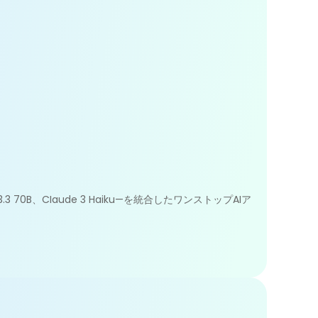
3.3 70B、CIaude 3 Haiku—を統合したワンストップAIア