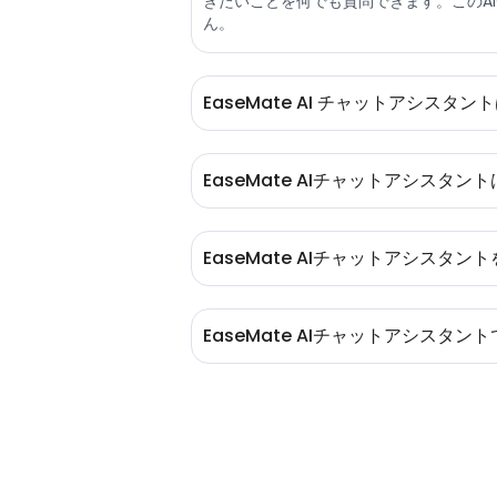
きたいことを何でも質問できます。このA
ん。
EaseMate AI チャットアシスタ
EaseMate AIアシスタントは無料
の効率を向上させるためにドキュメントを迅
EaseMate AIチャットアシスタン
筆、または宿題を手伝うこともできます
こともできます。
はい。EaseMate AIチャットアシ
なたの個人情報を再利用したり販売した
EaseMate AIチャットアシスタ
に直接アクセスして、EaseMate A
また、EaseMate AIチャットアシ
EaseMate AIチャットアシスタ
に、EaseMate AIチャットアシス
EaseMate AIチャットアシスタン
と良意を得る手助けをしてくれます。ま
作品を学びたいのであれば、EaseMat
手助けもしてくれます。