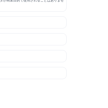
ータが商業目的で使用されることはありませ
友達とオンラインでチャットできますし、仕事
ットアシスタントは原稿の執筆、小説の執
訳したり、さまざまな国の学術報告を学ぶ
ライバシー保護ポリシーがあり、商業目的であ
にのみ限定されます。
モデルを選んでチャットすることができます。
クマークから直接開くことも可能です。さら
にいつでも使用することができます。
それは、チャットの専門家になり、友人の好意
くれます。同時に、もし世界のエリートの
習スキルを迅速に検索し効率的に向上させる