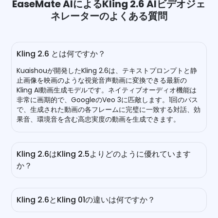
EaseMate AIによるKling 2.6 AIビデオジェ
ネレーターのよくある質問
Kling 2.6 とは何ですか？
Kuaishouが開発したKling 2.6は、テキストプロンプトと静
止画像を映画のような視覚音声動画に変換できる最新の
Kling AI動画生成モデルです。ネイティブオーディオ機能は
非常に画期的で、GoogleのVeo 3に匹敵します。1回のパス
で、生成された動画の各フレームに完璧に一致する対話、効
果音、環境音を含む高忠実度の動画を生成できます。
Kling 2.6はKling 2.5よりどのように優れています
か？
Kling 2.6と比較して、Kling 2.5の主な強みは、新しいネイテ
ィブオーディオ機能です。この機能により、同期した対話、
Kling 2.6とKling 01の違いは何ですか？
効果音、環境音を一度に生成することができます。Kling 2.5
のビジュアルファーストアプローチと比較して、よりリアル
Kling 2.6はKling 2.5の反復的なアップデートであり、Kling