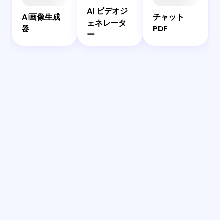
像
デ
ャ
ッ
EaseMate
AI ビデオジ
生
オ
ッ
ト
AIアシスタ
AI画像生成
チャット
ェネレータ
成
ジ
ト
PDF
ント
器
PDF
ー
器
ェ
ネ
レ
ー
タ
ー