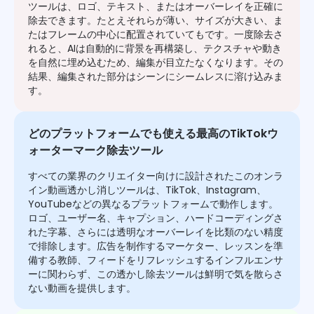
ツールは、ロゴ、テキスト、またはオーバーレイを正確に
除去できます。たとえそれらが薄い、サイズが大きい、ま
たはフレームの中心に配置されていてもです。一度除去さ
れると、AIは自動的に背景を再構築し、テクスチャや動き
を自然に埋め込むため、編集が目立たなくなります。その
結果、編集された部分はシーンにシームレスに溶け込みま
す。
どのプラットフォームでも使える最高のTikTokウ
ォーターマーク除去ツール
すべての業界のクリエイター向けに設計されたこのオンラ
イン動画透かし消しツールは、TikTok、Instagram、
YouTubeなどの異なるプラットフォームで動作します。
ロゴ、ユーザー名、キャプション、ハードコーディングさ
れた字幕、さらには透明なオーバーレイを比類のない精度
で排除します。広告を制作するマーケター、レッスンを準
備する教師、フィードをリフレッシュするインフルエンサ
ーに関わらず、この透かし除去ツールは鮮明で気を散らさ
ない動画を提供します。