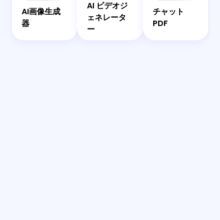
AI ビデオジ
生
オ
ッ
ト
AIアシスタ
AI画像生成
チャット
ェネレータ
成
ジ
ト
PDF
ント
器
PDF
ー
器
ェ
ネ
レ
ー
タ
ー