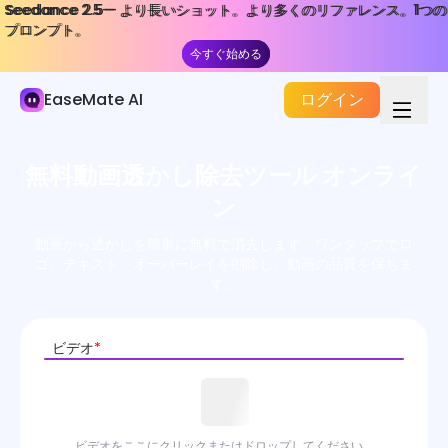
Seedance 2.5— より長いショット。より多くのリファレンス。1つの
Seedance 2.5— より長いショット。より多くのリファレンス。1つの
AI ビデオ
プロンプト。
プロンプト。
今すぐ始める
今すぐ始める
AI ビデオジェネレーター
EaseMate AI
ログイン
ビデオエフェクト
ビデオツール
無料動画透かし除去ツール オンライ
画像から動画へ
ン
テキストからビデオへ
動画から透かしを簡単に無料で消去します。ワンタップでロ
ゴ、テキスト、オーバーレイを削除し、動画の品質を保ちま
ビデオからビデオへ
す。
AIビデオエディター
ビデオ
*
AI 画像アニメーター
ミュージックビデオジェネレーター
ビデオをここにクリックまたはドロップしてください。