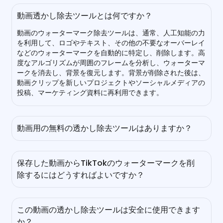
動画透かし除去ツールとは何ですか？
動画のウォーターマーク除去ツールは、通常、人工知能の力
を利用して、ロゴやテキスト、その他の不要なオーバーレイ
などのウォーターマークを自動的に特定し、削除します。高
度なアルゴリズムが周囲のフレームを分析し、ウォーターマ
ークを消去し、背景を復元します。背景が削除された後は、
動画クリップを新しいプロジェクトやソーシャルメディアの
投稿、マーケティング資料に再利用できます。
動画用の無料の透かし除去ツールはありますか？
もちろん！私たちのAI動画透かし除去ツールを使えば、無料
で動画の透かしを削除できます。透かしの削除が完了した
保存した動画からTikTokのウォーターマークを削
ら、何も支払うことなく高品質な透かしのない動画をダウン
除するにはどうすればよいですか？
ロードできます。さらに多くの動画を処理するには、サイン
イン、チェックイン、または友達を紹介して、より多くの無
あなたのTikTok動画から透かしを削除するには、EaseMate
料クレジットをアンロックできます。
AIを試してみる価値があります。このプラットフォームに動
この動画の透かし除去ツールは安全に使用できます
画をアップロードするだけで、TikTokのロゴや名前タグが
か？
瞬時に削除されます。TikTok動画に加えて、私たちの無料