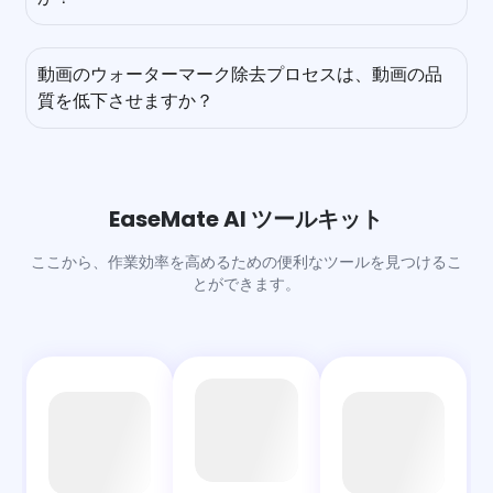
の動画透かし削除ツールは、YouTube、Instagram、その
はい、私たちの動画透かし除去ツールは、すべてのアップロ
他のプラットフォームの動画にも完璧に対応しています。
ードを安全に暗号化して処理します。使用後、ファイルは自
動画のウォーターマーク除去プロセスは、動画の品
動的に削除されるため、他の人がアクセスしたり、保存した
質を低下させますか？
り、共有したりすることはありません。
いいえ、私たちの無料の動画透かし除去ツールは、不要な透
かしを正確に除去するだけでなく、動画の元の品質も維持で
きます。動画の透かし除去プロセスが完了した後、洗練され
たアルゴリズムが透かしの背後にある背景も再構築するた
EaseMate AI ツールキット
め、動画の品質に影響を与えることはありません。
ここから、作業効率を高めるための便利なツールを見つけるこ
とができます。
AI
AI
AI
チ
画
ビ
チ
ャ
像
デ
ャ
ッ
EaseMate