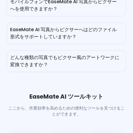
モバイルフォンでEaseMate AI 写真からピクサー
ー風の作品を完全に無料でダウンロードできます。
へを使用できますか？
はい、EaseMate AI Photo to Pixarを無料で使用できま
す。他の類似品とは異なり、ウォーターマークのないピクサ
EaseMate AI 写真からピクサーへはどのファイル
ー風の作品を完全に無料でダウンロードできます。
形式をサポートしていますか？
EaseMate AI 写真からピクサーへは、JPG、JPEG、PNGな
どの一般的な画像形式に対応しています。デフォルトでは、
どんな種類の写真でもピクサー風のアートワークに
ディズニー／ピクサー風のアートワークをPNG形式でダウン
変換できますか？
ロードできます。
もちろん！私たちのオンラインAIピクサー生成器を使えば、
セルフィー、ポートレート、グループ写真、ペットの写真、
さらには風景写真など、あらゆるタイプの画像にスタイライ
ズされたピクサーフィルターを追加できます。写真を受け取
EaseMate AI ツールキット
った後、主要な顔の特徴を検出し、目を大きくし、肌の質感
を滑らかにし、暖かい照明を調整して、写真に魔法のよう
ここから、作業効率を高めるための便利なツールを見つけるこ
な、おもちゃのような、またはアニメーションのような外観
とができます。
を与えます。