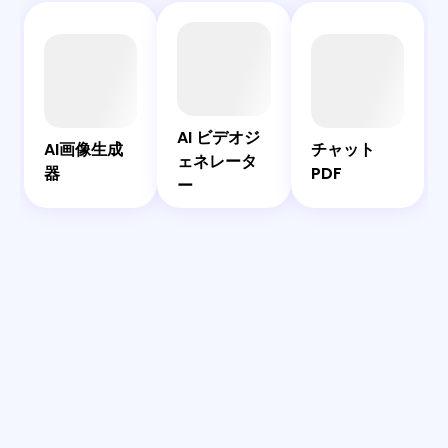
AI
AI
AI
チ
画
ビ
チ
ャ
像
デ
ャ
ッ
EaseMate
AI ビデオジ
生
オ
ッ
ト
AIアシスタ
AI画像生成
チャット
ェネレータ
成
ジ
ト
PDF
ント
器
PDF
ー
器
ェ
ネ
レ
ー
タ
ー