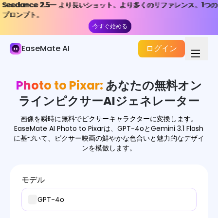
Seedance 2.5— より長いショット。より多くのリファレンス。1つの
Seedance 2.5— より長いショット。より多くのリファレンス。1つの
AI画像
プロンプト。
プロンプト。
今すぐ始める
今すぐ始める
画像生成器
EaseMate AI
ログイン
画像効果
画像変換器
Photo to Pixar:
あなたの無料オン
スタジオジブリに変換
ラインピクサーAIジェネレーター
写真から3Dへ
画像を瞬時に無料でピクサーキャラクターに変換します。
EaseMate AI Photo to Pixarは、GPT-4oとGemini 3.1 Flash
写真から漫画へ
に基づいて、ピクサー映画の鮮やかな色合いと魅力的なデザイ
ンを模倣します。
写真からピクサー
モデル
画像ツール
GPT-4o
画像モデル