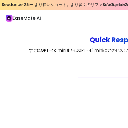
Seedance 2.5— より長いショット。より多くのリファレンス。1
Seedanc
EaseMate AI
数学問題を解く
AIチャット
Quick 
ChatPDF
すぐにGPT-4o miniまたはGPT-4.1 min
AI 研究 & 調査
AIライター
AIドキュメント
AIエージェント
新しい
作成
探検する
AI ビデオ