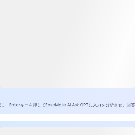
を選択し、Enterキーを押してEaseMate AI Ask GPTに入力を分析さ