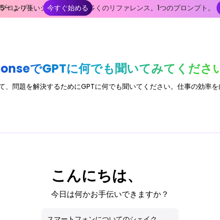
つのプロンプト。
e 2.5— より長いショット。より多くのリファレンス。1つのプロンプト。
今すぐ始める
私のライブラリ
ResponseでGPTに何でも聞いてみてくださ
iにアクセスして、問題を解決するためにGPTに何でも聞いてください。仕事
こんにちは、
今日は何かお手伝いできますか？
スマートフォンについてのシェイク