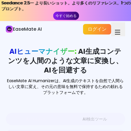
Seedance 2.5— より長いショット。より多くのリファレンス。1つの
Seedance 2.5— より長いショット。より多くのリファレンス。1つの
AIライター
プロンプト。
プロンプト。
今すぐ始める
今すぐ始める
AIストーリージェネレーター
EaseMate AI
ログイン
AI検出ツール
AIパラフレーズツール
AIヒューマナイザー:
AI生成コンテ
AIヒューマナイザー
ンツを人間のような文章に変換し、
AIを回避する
AIバイパス
EaseMate AI Humanizerは、AI生成のテキストを自然で人間ら
AIを使った文法チェッカー
しい文章に変え、その元の意味を無料で保持するための頼れる
プラットフォームです。
AI エッセイライター
AIメールライター
AIバイパス
AI検出ツール
ラブメッセージジェネレーター