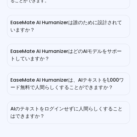
ることができます。
EaseMate AI Humanizerは誰のために設計されて
いますか？
EaseMate AI Humanizerは、ChatGPTが作成したコンテ
ンツを人間の作家らしく聞こえるようにしたい著者に最適で
EaseMate AI HumanizerはどのAIモデルをサポー
す。これは、コンテンツ制作にAIツールを使用しながら最終
トしていますか？
的なテキストバージョンがChatGPTの検出を通過する必要
がある学生、ブロガー、作家にぴったりです。
その答えはChatGPT-4o miniです。OpenAIのGPT-4o
miniは、リアルタイムのディスカッション、Q&A、テキス
EaseMate AI Humanizerは、AIテキストを1,000ワ
ト生成などを処理できるマルチモーダルな大規模言語モデル
ード無料で人間らしくすることができますか？
です。したがって、EaseMate AI Humanizerの力を信頼で
きます。
はい、可能です。単一のリライトの現在の制限は5,000英文
字です。AIテキストをEaseMate AI Humanizerにコピー＆
AIのテキストをログインせずに人間らしくすること
ペーストすると、元のコンテンツを維持しながら、トーン、
はできますか？
フレーズ、可読性を向上させます。
もちろん、できます。EaseMate AI Humanizerは、ログイ
ンせずにAI生成コンテンツを人間らしくする便利なツールで