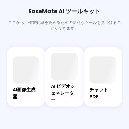
す。もちろん、ログイン後は1日にできる無料の書き直しの
数が増えます。
EaseMate AI ツールキット
ここから、作業効率を高めるための便利なツールを見つけるこ
とができます。
AI
AI
AI
チ
画
ビ
チ
ャ
像
デ
ャ
ッ
EaseMate
AI ビデオジ
生
オ
ッ
ト
AIアシスタ
AI画像生成
チャット
ェネレータ
成
ジ
ト
PDF
ント
器
PDF
ー
器
ェ
ネ
レ
ー