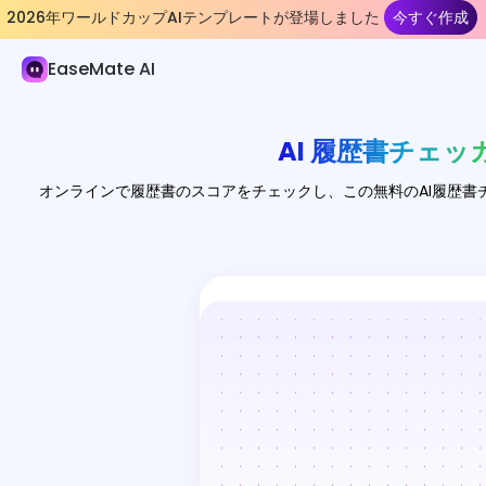
2026年ワールドカップAIテンプレートが登場しました
今すぐ作成
AIドキュメント
EaseMate AI
チャットドキュメント
チャットPPT
AI 履歴書チェッ
履歴書チェッカー
オンラインで履歴書のスコアをチェックし、この無料のAI履歴
AI ドキュメント要約器
AI レシート & 請求書スキャナー
Nano Banana スライド