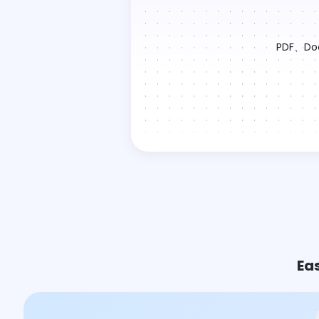
PDF、
E