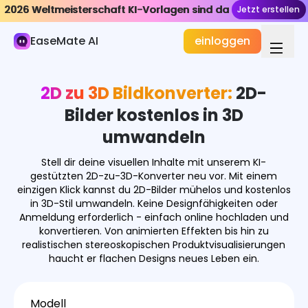
2026 Weltmeisterschaft KI-Vorlagen sind da
2026 Weltmeisterschaft KI-Vorlagen sind da
Jetzt erstellen
Jetzt erstellen
KI-Bild
EaseMate AI
einloggen
Bildgenerator
Bild Effekte
2D zu 3D Bildkonverter:
2D-
Bildkonverter
Bilder kostenlos in 3D
umwandeln
In Studio Ghibli umwandeln
Stell dir deine visuellen Inhalte mit unserem KI-
Foto zu 3D
gestützten 2D-zu-3D-Konverter neu vor. Mit einem
einzigen Klick kannst du 2D-Bilder mühelos und kostenlos
Foto zu Cartoon
in 3D-Stil umwandeln. Keine Designfähigkeiten oder
Anmeldung erforderlich - einfach online hochladen und
Foto zu Pixar
konvertieren. Von animierten Effekten bis hin zu
realistischen stereoskopischen Produktvisualisierungen
Bildwerkzeuge
haucht er flachen Designs neues Leben ein.
Bildmodelle
Modell