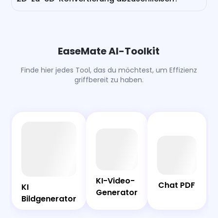
Regel funktioniert ein Bild mit lebendigen Farben und
Nein, das musst du nicht. Angetrieben von
einem klaren Motiv am besten.
fortschrittlichen KI-Bildmodellen wie GPT-4o, Nano
Banana, Midjourney, Seedream und mehr kannst du
deine 3D-Bilder in nur wenigen Sekunden in 3D
EaseMate AI-Toolkit
umwandeln. Es ist nicht nötig, Blender oder Maya
herunterzuladen. Kein manuelles Modellieren, keine
Finde hier jedes Tool, das du möchtest, um Effizienz
Retopologie, nur grenzenlose Kreativität.
griffbereit zu haben.
AI
Chat
Bot
PDF
KI-Video-
KI-Video-
Chat PDF
Generator
KI
KI
Generator
Bildgenerator
Bildgenerator